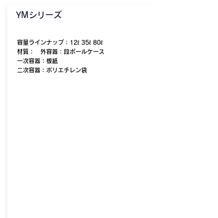
​YMシリーズ
容量ラインナップ：12ℓ 35ℓ 80ℓ
​材質： 外容器：段ボールケース
一次容器：板紙
二次容器：ポリエチレン袋