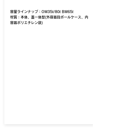
容量ラインナップ：OM35ℓ/80ℓ BM65ℓ
​材質：本体、蓋一体型(外容器段ボールケース、内
容器ポリエチレン袋)