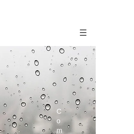
​エムテック株式会社
C
o
m