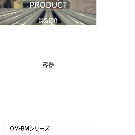
​PRODUCT
製品紹介
容器
​OM•BMシリーズ