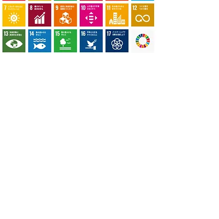
​SDGsへの取り組み
製品製造と共にSDGs（持続可能な開
発目標）を意識した経営を通して社会
へ貢献します。「12.つくる責任 つか
う責任」「13.気候変動に具体的な対
策を」「15.陸の豊かさも守ろう」の
目標を中心に積極的に貢献します。
​MTEC CO .,LTD.​